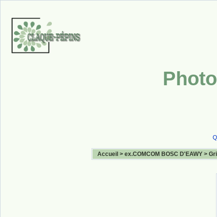
Photo
Q
Accueil
>
ex.COMCOM BOSC D'EAWY
>
Gr