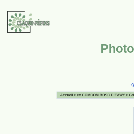
Photo
Q
Accueil
>
ex.COMCOM BOSC D'EAWY
>
Gr