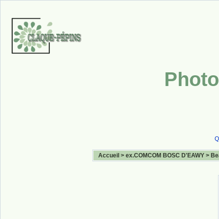
Photo
Q
Accueil
>
ex.COMCOM BOSC D'EAWY
>
Be