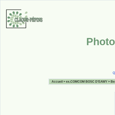
Photo
Q
Accueil
>
ex.COMCOM BOSC D'EAWY
>
Be