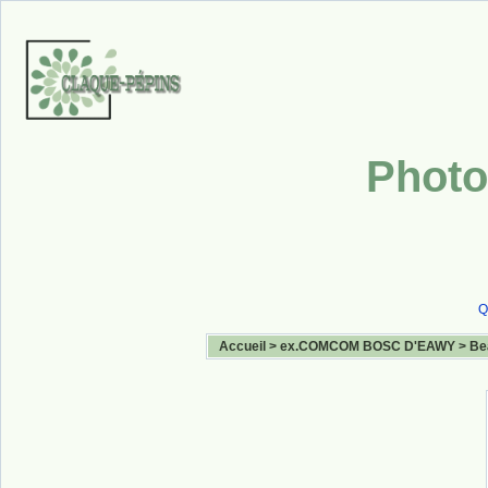
Photo
Q
Accueil
>
ex.COMCOM BOSC D'EAWY
>
Be