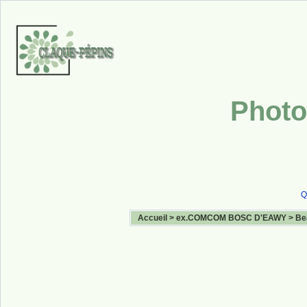
Photo
Q
Accueil
>
ex.COMCOM BOSC D'EAWY
>
Be