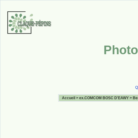
Photo
Q
Accueil
>
ex.COMCOM BOSC D'EAWY
>
Be