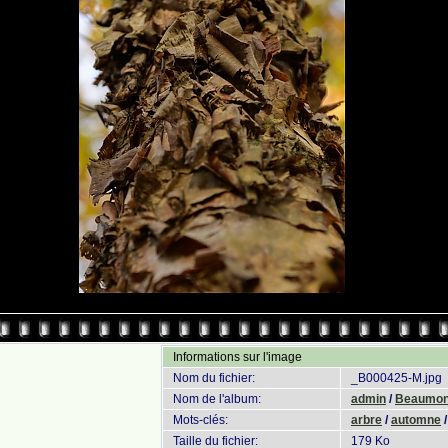
Informations sur l'image
Nom du fichier:
_B000425-M.jpg
Nom de l'album:
admin
/
Beaumont
Mots-clés:
arbre
/
automne
Taille du fichier:
179 Ko