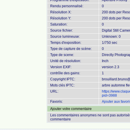
Programme d'exposition:
Aperture Priority
Rendu personnalisé:
0
Résolution X:
200 dots per Reso
Résolution Y:
200 dots per Reso
Saturation:
0
Source fichier:
Digital Still Came
Source lumineuse:
Unknown: 0
Temps d'exposition:
1/750 sec
Type de capture de scène:
0
Type de scene:
Directly Photogr
Unité de résolution:
Inch
Version EXIF:
version 2.3
contrôle des gains:
1
Copyright IPTC:
brouillard.bruno
Mots clés IPTC:
arbre automne fle
URL:
https://www.claq
pid=3988
Favoris:
Ajouter aux favori
Ajouter votre commentaire
Les commentaires anonymes ne sont pas autorisés
commentaire