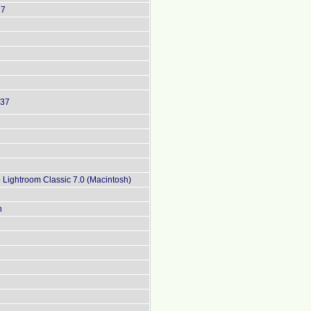
17
:37
Lightroom Classic 7.0 (Macintosh)
n