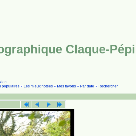
tographique Claque-Pép
xion
s populaires
Les mieux notées
Mes favoris
Par date
Rechercher