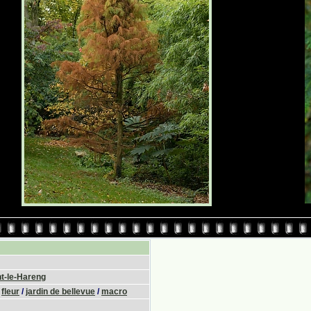
-le-Hareng
/
fleur
/
jardin de bellevue
/
macro