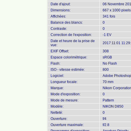
Date d'ajout:
06 Novembre 20
Dimensions:
667 x 1000 pixels
Affichées:
341 fois
Balance des blancs:
0
Contraste:
0
Correction de l'exposition:
-1 EV
Date et heure de la prise de
2017:11:01 11:29
vue:
EXIF Offset:
308
Espace colorimétrique:
sRGB
Flash:
No Flash
ISO - vitesse estimée:
800
Logiciel:
Adobe Photoshop 
Longueur focale:
70 mm
Marque:
Nikon Corporatio
Mode d'exposition:
0
Mode de mesure:
Pattern
Modèle:
NIKON D850
Netteté:
0
Ouverture:
f/4
Ouverture maximale:
f/2.8