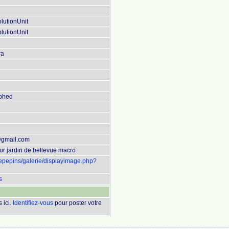
lutionUnit
lutionUnit
ra
aphed
@gmail.com
ur jardin de bellevue macro
uepepins/galerie/displayimage.php?
s
 ici.
Identifiez-vous
pour poster votre