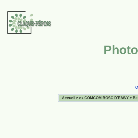
Photo
Q
Accueil
>
ex.COMCOM BOSC D'EAWY
>
Be