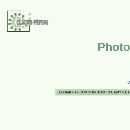
Photo
Q
Accueil
>
ex.COMCOM BOSC D'EAWY
>
Be