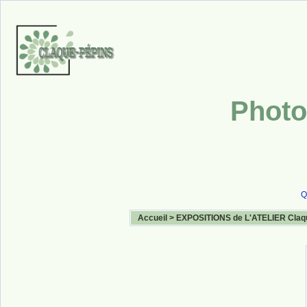
Photo
Q
Accueil
>
EXPOSITIONS de L'ATELIER Claq