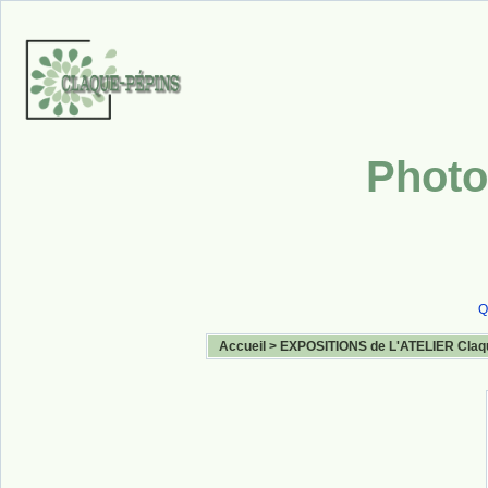
Photo
Q
Accueil
>
EXPOSITIONS de L'ATELIER Claq