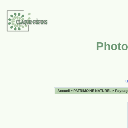
Photo
Q
Accueil
>
PATRIMOINE NATUREL
>
Paysag