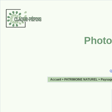
Photo
Q
Accueil
>
PATRIMOINE NATUREL
>
Paysag