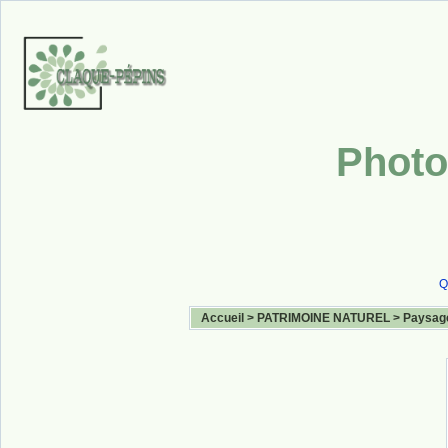
Photo
Q
Accueil
>
PATRIMOINE NATUREL
>
Paysag