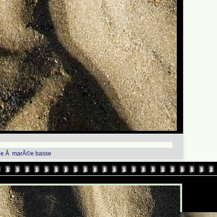
ble Ã marÃ©e basse