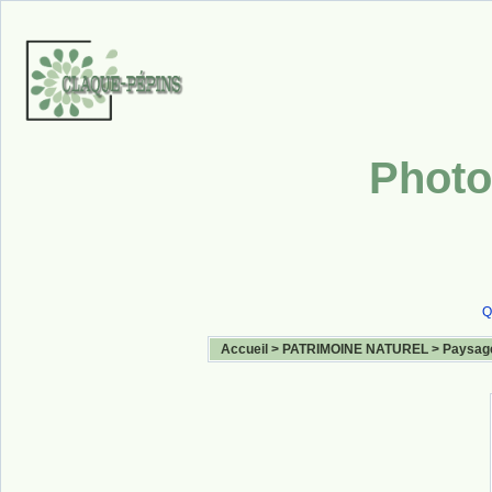
Photo
Q
Accueil
>
PATRIMOINE NATUREL
>
Paysag