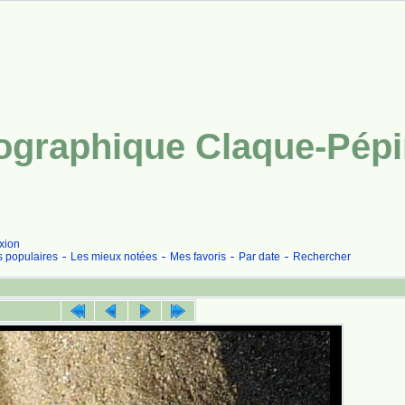
tographique Claque-Pép
xion
s populaires
Les mieux notées
Mes favoris
Par date
Rechercher