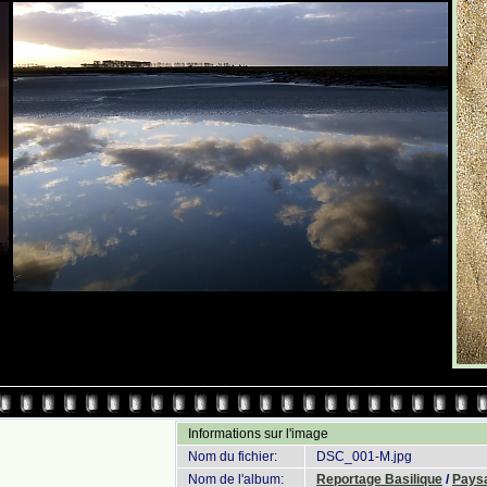
Informations sur l'image
Nom du fichier:
DSC_001-M.jpg
Nom de l'album:
Reportage Basilique
/
Pays