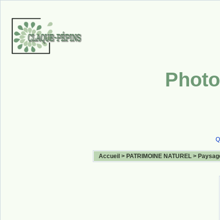
Photo
Q
Accueil
>
PATRIMOINE NATUREL
>
Paysag