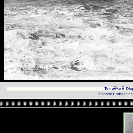
TempÃªte Ã Die
TempÃªte Christian n