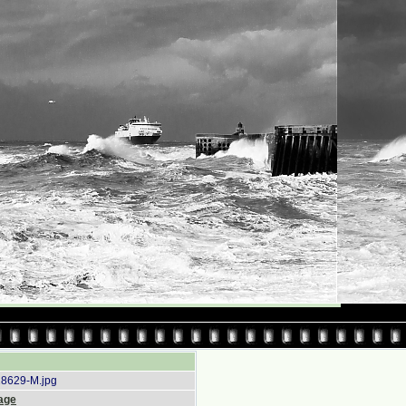
8629-M.jpg
age