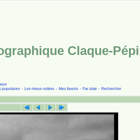
tographique Claque-Pép
xion
s populaires
Les mieux notées
Mes favoris
Par date
Rechercher