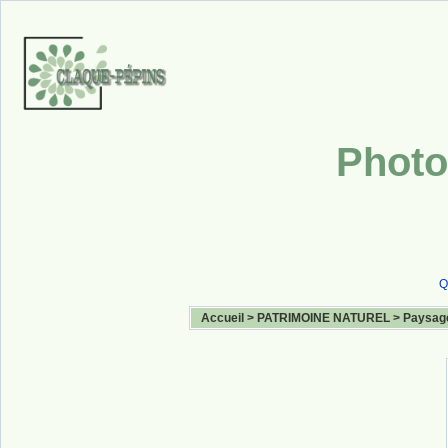
Photo
Q
Accueil
>
PATRIMOINE NATUREL
>
Paysag