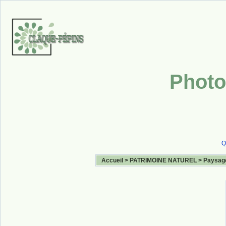
Photo
Q
Accueil
>
PATRIMOINE NATUREL
>
Paysag