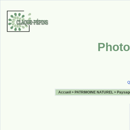
Photo
Q
Accueil
>
PATRIMOINE NATUREL
>
Paysag