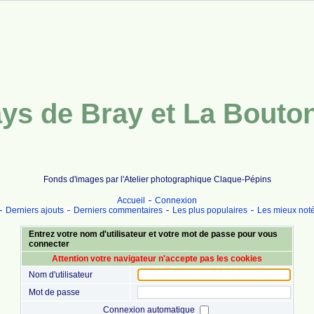
ys de Bray et La Bouto
Fonds d'images par l'Atelier photographique Claque-Pépins
Accueil
Connexion
Derniers ajouts
Derniers commentaires
Les plus populaires
Les mieux not
Entrez votre nom d'utilisateur et votre mot de passe pour vous
connecter
Attention votre navigateur n'accepte pas les cookies
Nom d'utilisateur
Mot de passe
Connexion automatique