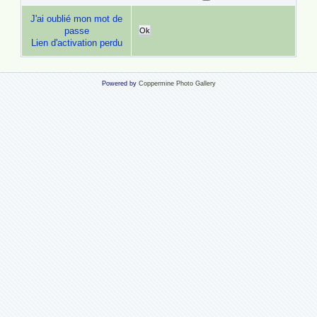
J'ai oublié mon mot de
passe
Ok
Lien d'activation perdu
Powered by
Coppermine Photo Gallery