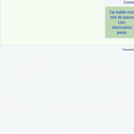
Conne
J'ai oublié mo
mot de passe
Lien
d'activation
perdu
Powered